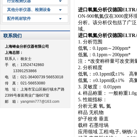
行业检测仪器
进口氧氮分析仪德国ELTRA
其他分析仪器、检测设备
ON-900氧氮仪在300
配件耗材软件
分析。该分析仪包括了广泛的
域。
进口氧氮分析仪德国ELTRA
联系我们
1. 分析范围
上海铸金分析仪器有限公司
低氧：0.1ppm～200ppm*
上海总部：
低氮：0.1ppm～200ppm*
联系人： 杨女士
注：*改变称样量可改变测量
手 机： 13524742860
2. 分析精度
13391253866
低氧：±0.1ppm或±1% 高氧
电 话： 021-36400739 56653018
低氮：±0.1ppm或±1% 高氮
传 真： 021-56653080
3. 灵敏度： 0.01ppm
地 址：
上海市宝山区杨行镇水产路
4. 样品称重： 一般称重1.0g
2399号泰富商业广场607室
5. 性能指标：
邮 箱：
yangmin777@163.com
分析元素 氧, 氮
样品 无机物
炉子校准 垂直
载样 石墨坩埚
应用领域 工程/电子, 钢铁/ 