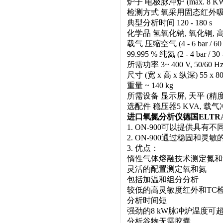
炉子 电极脉冲炉 (max. 8 KW
检测方式 氧采用固态红外
典型分析时间 120 - 180 s
化学品 氢氧化钠, 氧化铜, 
载气 压缩空气 (4 - 6 bar / 60 -
99.995 % 纯氦 (2 - 4 bar / 30 -
所需功率 3~ 400 V, 50/60 Hz,
尺寸 (宽 x 高 x 纵深) 55 x 80 
重量 ~ 140 kg
所需设备 显示屏, 天平 (精度 0.
选配件 稳压器5 KVA, 载
进口氧氮分析仪德国ELTRA
1. ON-900可以提供
2. ON-900通过稳固和
3. 优点：
惰性气体熔融技术测定氮和
灵活的配置测定氧和氮
包括加温和组分分析
较低的高灵敏度红外和TC
分析时间短
强劲的8 kW脉冲炉温度可超过
分析谷物无需胶囊