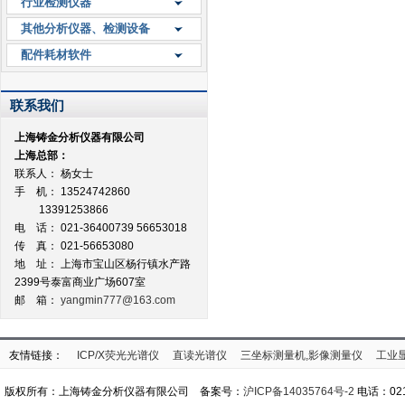
行业检测仪器
其他分析仪器、检测设备
配件耗材软件
联系我们
上海铸金分析仪器有限公司
上海总部：
联系人： 杨女士
手 机： 13524742860
13391253866
电 话： 021-36400739 56653018
传 真： 021-56653080
地 址：
上海市宝山区杨行镇水产路
2399号泰富商业广场607室
邮 箱：
yangmin777@163.com
友情链接：
ICP/X荧光光谱仪
直读光谱仪
三坐标测量机,影像测量仪
工业
版权所有：上海铸金分析仪器有限公司 备案号：
沪ICP备14035764号-2
电话：021-