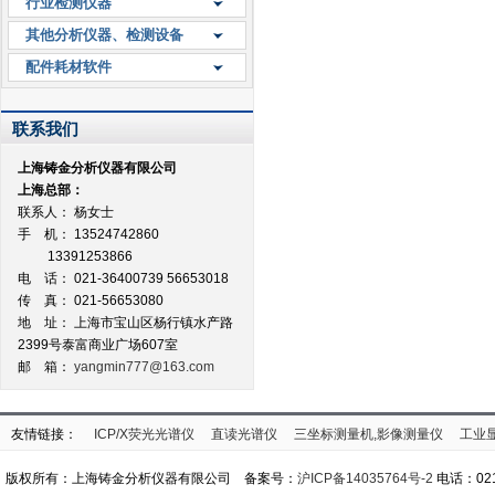
行业检测仪器
其他分析仪器、检测设备
配件耗材软件
联系我们
上海铸金分析仪器有限公司
上海总部：
联系人： 杨女士
手 机： 13524742860
13391253866
电 话： 021-36400739 56653018
传 真： 021-56653080
地 址：
上海市宝山区杨行镇水产路
2399号泰富商业广场607室
邮 箱：
yangmin777@163.com
友情链接：
ICP/X荧光光谱仪
直读光谱仪
三坐标测量机,影像测量仪
工业
版权所有：上海铸金分析仪器有限公司 备案号：
沪ICP备14035764号-2
电话：021-