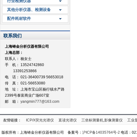
行业检测仪器
其他分析仪器、检测设备
配件耗材软件
联系我们
上海铸金分析仪器有限公司
上海总部：
联系人： 杨女士
手 机： 13524742860
13391253866
电 话： 021-36400739 56653018
传 真： 021-56653080
地 址：
上海市宝山区杨行镇水产路
2399号泰富商业广场607室
邮 箱：
yangmin777@163.com
友情链接：
ICP/X荧光光谱仪
直读光谱仪
三坐标测量机,影像测量仪
工业
版权所有：上海铸金分析仪器有限公司 备案号：
沪ICP备14035764号-2
电话：021-