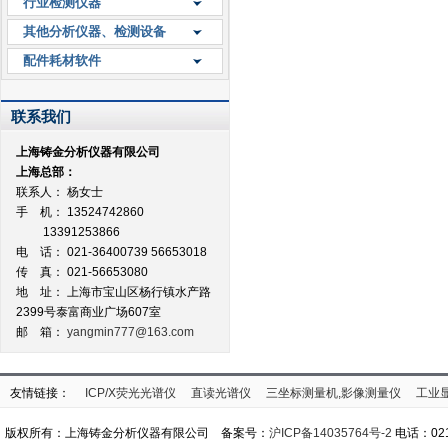
行业检测仪器
其他分析仪器、检测设备
配件耗材软件
联系我们
上海铸金分析仪器有限公司
上海总部：
联系人： 杨女士
手 机： 13524742860
13391253866
电 话： 021-36400739 56653018
传 真： 021-56653080
地 址：
上海市宝山区杨行镇水产路
2399号泰富商业广场607室
邮 箱：
yangmin777@163.com
友情链接：
ICP/X荧光光谱仪
直读光谱仪
三坐标测量机,影像测量仪
工业
版权所有：上海铸金分析仪器有限公司 备案号：
沪ICP备14035764号-2
电话：021-