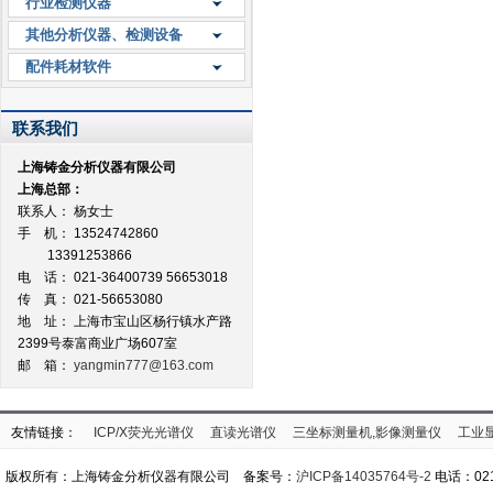
行业检测仪器
其他分析仪器、检测设备
配件耗材软件
联系我们
上海铸金分析仪器有限公司
上海总部：
联系人： 杨女士
手 机： 13524742860
13391253866
电 话： 021-36400739 56653018
传 真： 021-56653080
地 址：
上海市宝山区杨行镇水产路
2399号泰富商业广场607室
邮 箱：
yangmin777@163.com
友情链接：
ICP/X荧光光谱仪
直读光谱仪
三坐标测量机,影像测量仪
工业
版权所有：上海铸金分析仪器有限公司 备案号：
沪ICP备14035764号-2
电话：021-