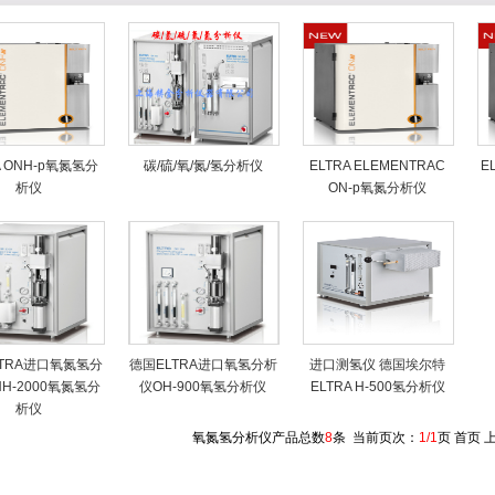
A ONH-p氧氮氢分
碳/硫/氧/氮/氢分析仪
ELTRA ELEMENTRAC
E
析仪
ON-p氧氮分析仪
TRA进口氧氮氢分
德国ELTRA进口氧氢分析
进口测氢仪 德国埃尔特
H-2000氧氮氢分
仪OH-900氧氢分析仪
ELTRA H-500氢分析仪
析仪
氧氮氢分析仪产品总数
8
条 当前页次：
1/1
页 首页 