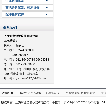
行业检测仪器
其他分析仪器、检测设备
配件耗材软件
联系我们
上海铸金分析仪器有限公司
上海总部：
联系人： 杨女士
手 机： 13524742860
13391253866
电 话： 021-36400739 56653018
传 真： 021-56653080
地 址：
上海市宝山区杨行镇水产路
2399号泰富商业广场607室
邮 箱：
yangmin777@163.com
友情链接：
ICP/X荧光光谱仪
直读光谱仪
三坐标测量机,影像测量仪
工业
版权所有：上海铸金分析仪器有限公司 备案号：
沪ICP备14035764号-2
电话：021-