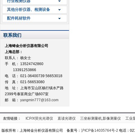
行业检测仪器
其他分析仪器、检测设备
配件耗材软件
联系我们
上海铸金分析仪器有限公司
上海总部：
联系人： 杨女士
手 机： 13524742860
13391253866
电 话： 021-36400739 56653018
传 真： 021-56653080
地 址：
上海市宝山区杨行镇水产路
2399号泰富商业广场607室
邮 箱：
yangmin777@163.com
友情链接：
ICP/X荧光光谱仪
直读光谱仪
三坐标测量机,影像测量仪
工业
版权所有：上海铸金分析仪器有限公司 备案号：
沪ICP备14035764号-2
电话：021-