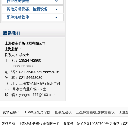
行业检测仪器
其他分析仪器、检测设备
配件耗材软件
联系我们
上海铸金分析仪器有限公司
上海总部：
联系人： 杨女士
手 机： 13524742860
13391253866
电 话： 021-36400739 56653018
传 真： 021-56653080
地 址：
上海市宝山区杨行镇水产路
2399号泰富商业广场607室
邮 箱：
yangmin777@163.com
友情链接：
ICP/X荧光光谱仪
直读光谱仪
三坐标测量机,影像测量仪
工业
版权所有：上海铸金分析仪器有限公司 备案号：
沪ICP备14035764号-2
电话：021-