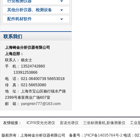
行业检测仪器
其他分析仪器、检测设备
配件耗材软件
联系我们
上海铸金分析仪器有限公司
上海总部：
联系人： 杨女士
手 机： 13524742860
13391253866
电 话： 021-36400739 56653018
传 真： 021-56653080
地 址：
上海市宝山区杨行镇水产路
2399号泰富商业广场607室
邮 箱：
yangmin777@163.com
友情链接：
ICP/X荧光光谱仪
直读光谱仪
三坐标测量机,影像测量仪
工业
版权所有：上海铸金分析仪器有限公司 备案号：
沪ICP备14035764号-2
电话：021-