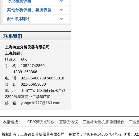
行业检测仪器
其他分析仪器、检测设备
配件耗材软件
联系我们
上海铸金分析仪器有限公司
上海总部：
联系人： 杨女士
手 机： 13524742860
13391253866
电 话： 021-36400739 56653018
传 真： 021-56653080
地 址：
上海市宝山区杨行镇水产路
2399号泰富商业广场607室
邮 箱：
yangmin777@163.com
友情链接：
ICP/X荧光光谱仪
直读光谱仪
三坐标测量机,影像测量仪
工业
版权所有：上海铸金分析仪器有限公司 备案号：
沪ICP备14035764号-2
电话：021-