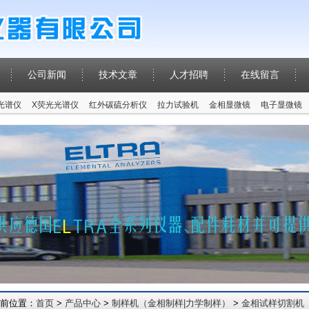
公司新闻
技术文章
人才招聘
在线留言
P光谱仪
X荧光光谱仪
红外碳硫分析仪
拉力试验机
金相显微镜
电子显微镜
前位置：
首页
>
产品中心
>
制样机（金相制样|力学制样）
>
金相试样切割机