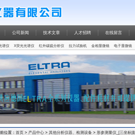
公司新闻
技术文章
人才招聘
在线留言
P光谱仪
X荧光光谱仪
红外碳硫分析仪
拉力试验机
金相显微镜
电子显微镜
前位置：
首页
>
产品中心
>
其他分析仪器、检测设备
>
形参测量仪_[三坐标|