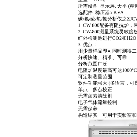
所需设备 显示屏, 天平 (精度 0.
选配件 稳压器5 KVA
碳/氢/硫/氧/氮分析仪之ZJ
1. CW-800配备有阻抗
2. CW-800测量系统
红外检测池进行CO2和H2
3. 优点：
用少量样品即可同时测得二
分析快速、精准、可靠
分析范围广泛
电阻炉温度最高可达1000°C
可定制测量范围
软件功能强大 (多语言，
单点、多点校正
无需卤素清除剂
电子气体流量控制
无需保养
构造结实，可用于实验室和