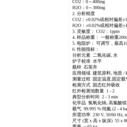
CO2：0～400mg
H2O：0～300mg
2. 分析精度
CO2：±0.02%或相对偏差±
H2O：±0.02%或相对偏差±
3. 灵敏度： CO2：1pp
4. 样品称重： 一般称重200
5. 电阻炉： 可调节，最高10
6. 性能指标：
分析元素 二氧化碳, 水
炉子校准 水平
载样 石英舟
应用领域 建筑原料, 地质 / 
测量过程 固定温度,固定载
检测方式 固态红外吸收
红外检测池数量 1 - 2
典型分析时间 2 - 3 min
化学品 氢氧化钠, 高氯酸镁
载气 99.995 % 纯氮 (2 - 4 bar /
所需功率 230 V, 50/60 Hz, ma
尺寸 (宽 x 高 x 纵深) 55 x 80
重量 ~ 65 kg