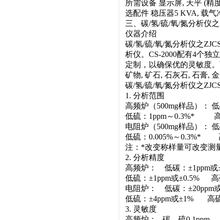
所需设备 显示屏, 天平 (精度 0.
选配件 稳压器5 KVA, 载
三、碳/氢/硫/氧/氮分析仪之Z
仪器介绍
碳/氢/硫/氧/氮分析仪之Z
析仪。CS-2000配有4
定制，以确保优的灵敏度。可用于橡
矿物, 矿石, 石灰石, 石膏, 
碳/氢/硫/氧/氮分析仪之ZJ
1. 分析范围
高频炉（500mg样品）： 低
低硫：1ppm～0.3%* 高
电阻炉（500mg样品）： 低碳
低硫：0.005%～0.3%* 
注：*改变称样量可改变测量
2. 分析精度
高频炉： 低碳：±1ppm或±0
低硫：±1ppm或±0.5% 高硫
电阻炉： 低碳：±20ppm或
低硫：±4ppm或±1% 高硫
3. 灵敏度
高频炉： 碳、硫0.1ppm