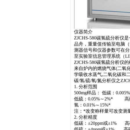
仪器简介
ZJCHS-580碳氢硫分
品舟，重量值传输至电脑（
测器信号和仪器参数可在分
至实验室信息管理系统（LI
ZJCHS-580碳氢硫分
来自炉内的燃烧气体(二氧
学吸收水蒸气,二氧化碳和
碳/氢/硫/氧/氮分析仪之ZJ
1. 分析范围
500mg样品： 低碳：0.00
低硫：0.05%～2%* 高
氢：0.01%～15%*
注：*改变称样量可改变测量
2. 分析精度
低碳：±20ppm或±1% 高碳
低硫：±4ppm或±1% 高硫