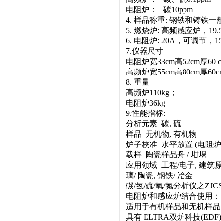
电阻炉： 碳10ppm 
4. 样品称重: 钢铁和铸铁一般
5. 燃烧炉: 高频感应炉，19.
6. 电阻炉: 20A，可调节，
7.仪器尺寸
电阻炉宽33cm高52cm厚60 
高频炉宽55cm高80cm厚60c
8. 重量
高频炉110kg；
电阻炉36kg
9.性能指标:
分析元素 碳, 硫
样品 无机物, 有机物
炉子校准 水平放置 (电阻炉)
载样 陶瓷样品舟 / 坩埚
应用领域 工程/电子, 建筑原料,
璃/ 陶瓷, 钢铁/ 冶金
碳/氢/硫/氧/氮分析仪之ZJ
电阻炉和感应炉结合使用：EL
适用于有机样品和无机样品
具有 ELTRA双炉科技(EDF