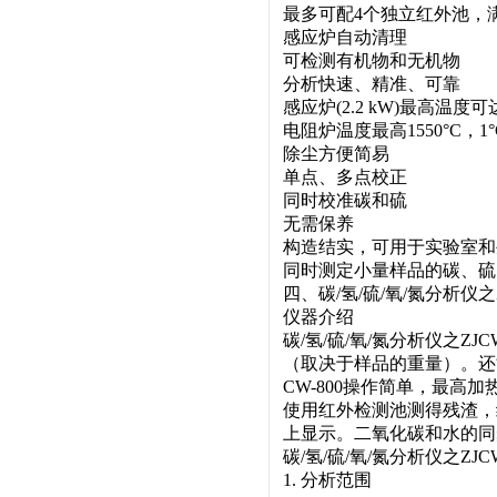
最多可配4个独立红外池，
感应炉自动清理
可检测有机物和无机物
分析快速、精准、可靠
感应炉(2.2 kW)最高温度可达2
电阻炉温度最高1550°C，1
除尘方便简易
单点、多点校正
同时校准碳和硫
无需保养
构造结实，可用于实验室和
同时测定小量样品的碳、硫
四、碳/氢/硫/氧/氮分析仪之
仪器介绍
碳/氢/硫/氧/氮分析仪之Z
（取决于样品的重量）。还
CW-800操作简单，最高
使用红外检测池测得残渣，
上显示。二氧化碳和水的同
碳/氢/硫/氧/氮分析仪之ZJ
1. 分析范围