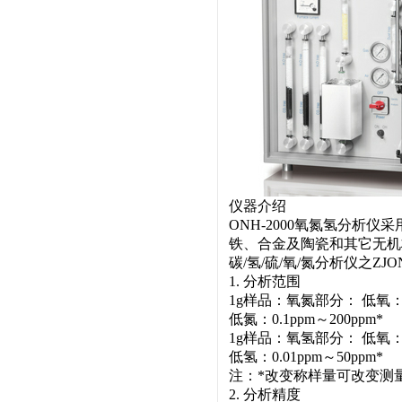
仪器介绍
ONH-2000氧氮氢分析
铁、合金及陶瓷和其它无机材
碳/氢/硫/氧/氮分析仪之ZJ
1. 分析范围
1g样品：氧氮部分： 低氧：0.
低氮：0.1ppm～200ppm*
1g样品：氧氢部分： 低氧：0.
低氢：0.01ppm～50ppm*
注：*改变称样量可改变测量
2. 分析精度