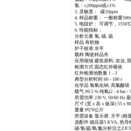
氢：±200ppm或±1%
3. 灵敏度： 碳10ppm 
4. 样品称重： 一般称重500
5. 电阻炉： 可调节，155
6. 性能指标：
分析元素 氢, 碳, 硫
样品 有机物
炉子校准 水平
载样 陶瓷样品舟
应用领域 建筑原料, 农业, 医
检测方式 固态红外吸收
红外检测池数量 1 - 3
典型分析时间 60 - 180 s
化学品 氢氧化钠, 高氯酸镁
载气 99.5 % 纯氧(2 - 4 bar / 30
所需功率 230 V, 50/60 H
尺寸 (宽 x 高 x 纵深) 55 x 80 
重量 约70公斤
所需设备 显示屏, 天平 (精度 0.
选配件 稳压器5 KVA, 热
碳/氢/硫/氧/氮分析仪之ZJ