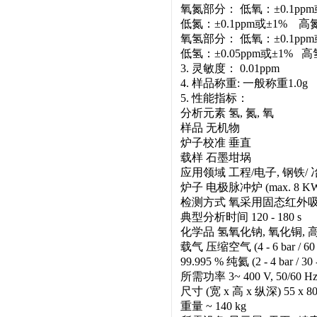
氧氮部分： 低氧：±0.1ppm
低氮：±0.1ppm或±1% 高氮
氧氢部分： 低氧：±0.1ppm
低氢：±0.05ppm或±1% 高
3. 灵敏度： 0.01ppm
4. 样品称重: 一般称重1.0g
5. 性能指标：
分析元素 氢, 氮, 氧
样品 无机物
炉子校准 垂直
载样 石墨坩埚
应用领域 工程/电子, 钢铁/ 
炉子 电极脉冲炉 (max. 8 KW
检测方式 氧采用固态红外
典型分析时间 120 - 180 s
化学品 氢氧化钠, 氧化铜, 
载气 压缩空气 (4 - 6 bar / 60 -
99.995 % 纯氦 (2 - 4 bar / 30 -
所需功率 3~ 400 V, 50/60 Hz,
尺寸 (宽 x 高 x 纵深) 55 x 80 
重量 ~ 140 kg