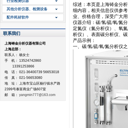
行业检测仪器
综述：本页是上海铸金分析
其他分析仪器、检测设备
细内容，相关信息仅供参考
业、价格合理，深受广大用
配件耗材软件
仪器介绍：碳/氢/硫/氧/
定氮仪（氮分析仪）、氧氮
联系我们
析仪）、表面碳分析仪、碳
产品示例：
上海铸金分析仪器有限公司
一、碳/氢/硫/氧/氮分析仪之
上海总部：
联系人： 杨女士
手 机： 13524742860
13391253866
电 话： 021-36400739 56653018
传 真： 021-56653080
地 址：
上海市宝山区杨行镇水产路
2399号泰富商业广场607室
邮 箱：
yangmin777@163.com